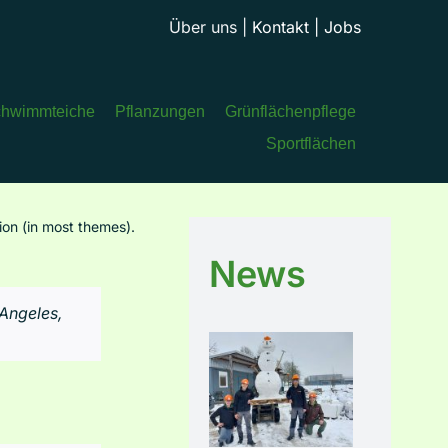
Über uns
|
Kontakt
|
Jobs
hwimmteiche
Pflanzungen
Grünflächenpflege
Sportflächen
tion (in most themes).
News
 Angeles,