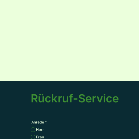
Rückruf-Service
Anrede
*
Herr
Frau