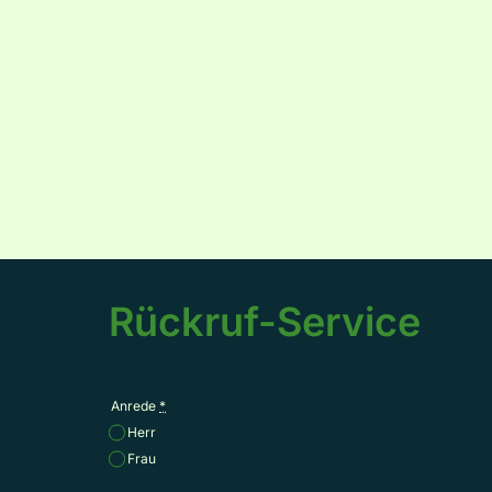
Rückruf-Service
Anrede
*
Herr
Frau