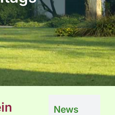
in
News