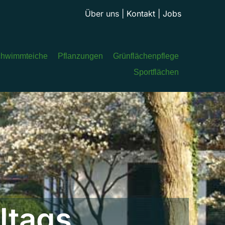
Über uns
|
Kontakt
|
Jobs
hwimmteiche
Pflanzungen
Grünflächenpflege
Sportflächen
ltags