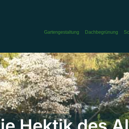
Gartengestaltung
Dachbegrünung
Sc
ie Hektik des Al