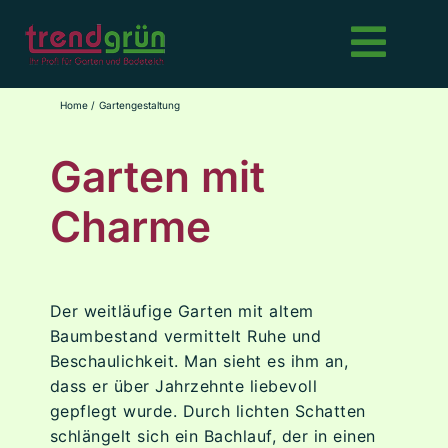
Skip
to
Toggl
content
Navig
Gartengestaltung
Home
Gartengestaltung
Garten mit
Dachbegrünung
Charme
Schwimmteiche
Pflanzungen
Der weitläufige Garten mit altem
Baumbestand vermittelt Ruhe und
Beschaulichkeit. Man sieht es ihm an,
Grünflächenpflege
dass er über Jahrzehnte liebevoll
gepflegt wurde. Durch lichten Schatten
Sportflächen
schlängelt sich ein Bachlauf, der in einen