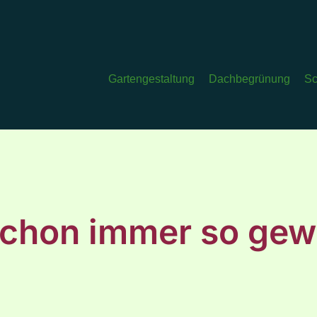
Gartengestaltung
Dachbegrünung
Sc
schon immer so gew