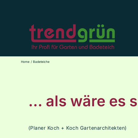
Skip
to
content
Home
Badeteiche
… als wäre es 
(Planer Koch + Koch Gartenarchitekten)