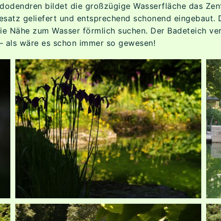
dendren bildet die großzügige Wasserfläche das Zentr
satz geliefert und entsprechend schonend eingebaut. D
die Nähe zum Wasser förmlich suchen. Der Badeteich ver
– als wäre es schon immer so gewesen!