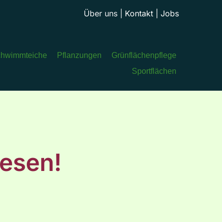
Über uns
|
Kontakt
|
Jobs
hwimmteiche
Pflanzungen
Grünflächenpflege
Sportflächen
esen!