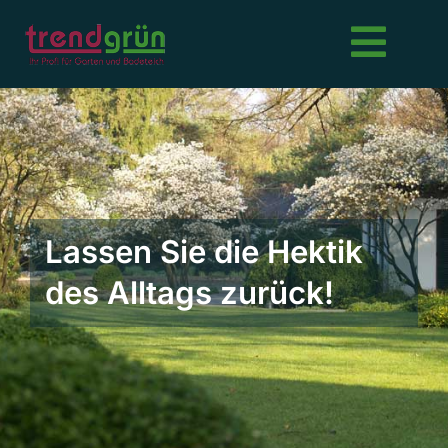
Skip
to
Toggl
content
Navig
Gartengestaltung
Dachbegrünung
Schwimmteiche
Lassen Sie die Hektik
des Alltags zurück!
Pflanzungen
Grünflächenpflege
Sportflächen